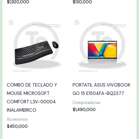
$
1,920,000
$
130,000
COMBO DE TECLADO Y
PORTATIL ASUS VIVOBOOK
MOUSE MICROSOFT
GO 15 E1504FA-BQ2377
COMFORT L3V-00004
Computadoras
$
1,490,000
INALAMBRICO
Accesorios
$
450,000