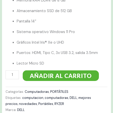
Memoria RAM DDR4 de 8 GB
Almacenamiento SSD de 512 GB
Pantalla 14″
Sistema operativo Windows 11 Pro
Gráficos Intel Iris® Xe o UHD
Puertos: HDMI, Tipo C, 3x USB 3.2, salida 3.5mm
Lector Micro SD
AÑADIR AL CARRITO
Categorías:
Computadoras
,
PORTÁTILES
Etiquetas:
computacion
,
computadoras
,
DELL
,
mejores
precios
,
novedades
,
Portátiles
,
RYZER
Marca:
DELL