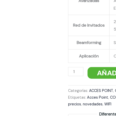
Avanzadas
E
2
Red de Invitados
5
Beamforming
Aplicación
C
AÑAD
Categorías:
ACCES POINT
,
Etiquetas:
Acces Point
,
CO
precios
,
novedades
,
WIFI
Diferent