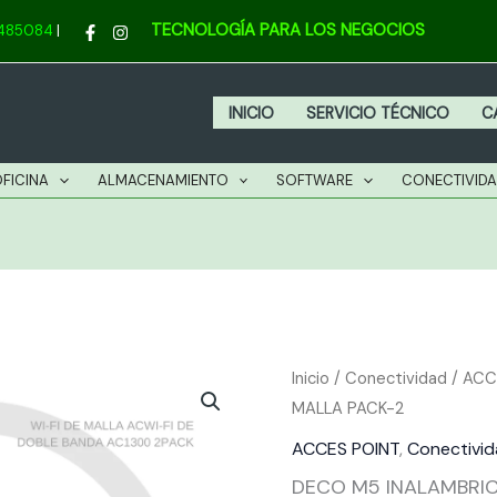
I
TECNOLOGÍA PARA LOS NEGOCIOS
4485084
|
D
M
P
INICIO
SERVICIO TÉCNICO
C
2
c
OFICINA
ALMACENAMIENTO
SOFTWARE
CONECTIVID
DECO
Inicio
/
Conectividad
/
ACC
MALLA PACK-2
M5
INALAMBRICO
ACCES POINT
,
Conectivi
DE
DECO M5 INALAMBRIC