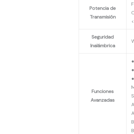
F
Potencia de
C
Transmisión
<
Seguridad
Inalámbrica
●
●
●
Funciones
S
Avanzadas
A
A
B