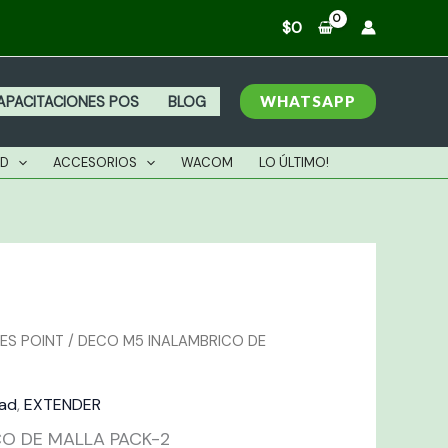
NALAMBRICO
$
0
E
ALLA
ACK-
WHATSAPP
APACITACIONES POS
BLOG
antidad
AD
ACCESORIOS
WACOM
LO ÚLTIMO!
ES POINT
/ DECO M5 INALAMBRICO DE
dad
,
EXTENDER
O DE MALLA PACK-2