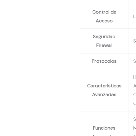
Control de
L
Acceso
Seguridad
S
Firewall
Protocolos
S
Características
A
Avanzadas
C
C
Funciones
M