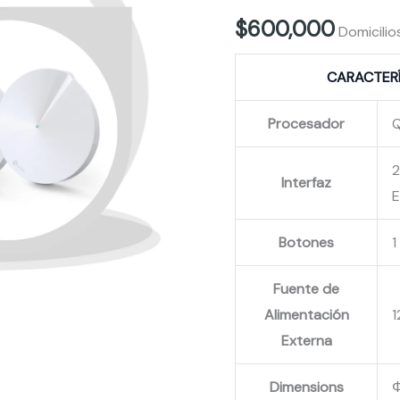
MALLA
$
600,000
Domicili
PACK-
2
CARACTER
cantidad
Procesador
2
Interfaz
E
Botones
1
Fuente de
Alimentación
1
Externa
Dimensions
Φ