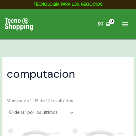
Ordenado
Ir
TECNOLOGÍA PARA LOS NEGOCIOS
por
los
al
últimos
contenido
$
0
computacion
Mostrando 1–12 de 17 resultados