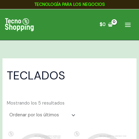
Ordenado
Ir
TECNOLOGÍA PARA LOS NEGOCIOS
por
los
al
últimos
contenido
$
0
TECLADOS
Mostrando los 5 resultados