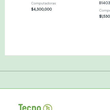
B140
Computadoras
$
4,300,000
Compu
$
1,53