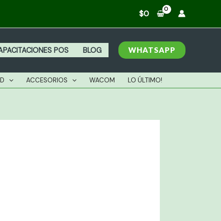
$
0
WHATSAPP
APACITACIONES POS
BLOG
AD
ACCESORIOS
WACOM
LO ÚLTIMO!