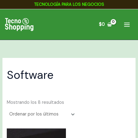
Ordenado
Ir
TECNOLOGÍA PARA LOS NEGOCIOS
por
los
al
últimos
contenido
$
0
Software
Mostrando los 8 resultados