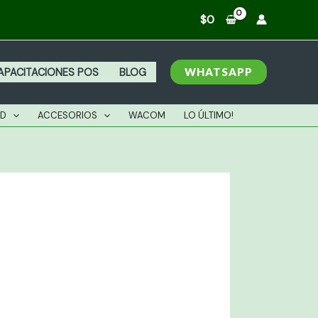
$
0
WHATSAPP
APACITACIONES POS
BLOG
AD
ACCESORIOS
WACOM
LO ÚLTIMO!