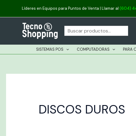
Ordenado
Ir
por
Líderes en Equipos para Puntos de Venta
| Llamar al
(604) 
los
al
últimos
Buscar
contenido
SISTEMAS POS
COMPUTADORAS
PARA 
DISCOS DUROS