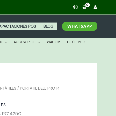
RO
$
0
4
C14250
antidad
WHATSAPP
APACITACIONES POS
BLOG
AD
ACCESORIOS
WACOM
LO ÚLTIMO!
RTÁTILES
/ PORTATIL DELL PRO 14
LES
4 PC14250