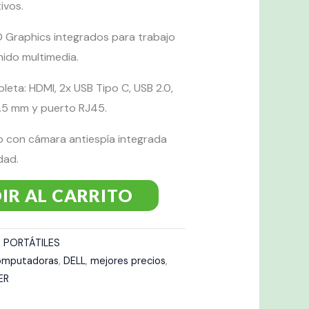
ivos.
D Graphics integrados para trabajo
nido multimedia.
eta: HDMI, 2x USB Tipo C, USB 2.0,
 3.5 mm y puerto RJ45.
o con cámara antiespía integrada
dad.
IR AL CARRITO
,
PORTÁTILES
omputadoras
,
DELL
,
mejores precios
,
ER