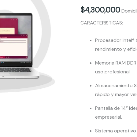
PC14250
$
4,300,000
Domici
cantidad
CARACTERISTICAS:
Procesador Intel® 
rendimiento y efic
Memoria RAM DDR5 
uso profesional.
Almacenamiento S
rápido y mayor ve
Pantalla de 14” id
empresarial.
Sistema operativo