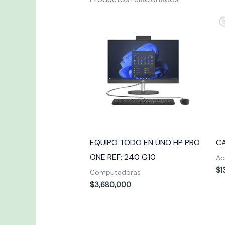
EQUIPO TODO EN UNO HP PRO
C
ONE REF: 240 G10
Ac
$
1
Computadoras
$
3,680,000