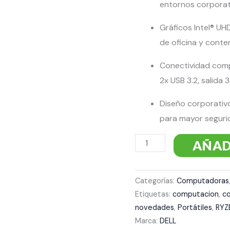
entornos corporat
Gráficos Intel® UH
de oficina y conte
Conectividad compl
2x USB 3.2, salida
Diseño corporativ
para mayor seguri
AÑAD
Categorías:
Computadoras
Etiquetas:
computacion
,
c
novedades
,
Portátiles
,
RYZ
Marca:
DELL