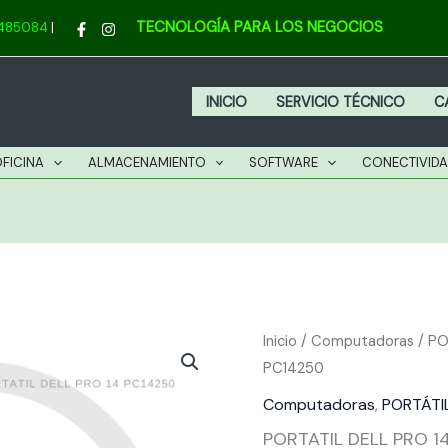
P
TECNOLOGÍA PARA LOS NEGOCIOS
4485084
|
1
P
c
INICIO
SERVICIO TÉCNICO
C
OFICINA
ALMACENAMIENTO
SOFTWARE
CONECTIVID
PORTATIL
Inicio
/
Computadoras
/
PO
PC14250
DELL
PRO
Computadoras
,
PORTÁTI
14
PORTATIL DELL PRO 1