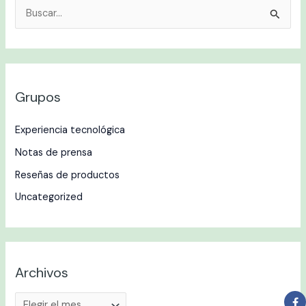
B
u
s
c
Grupos
a
r
Experiencia tecnológica
p
Notas de prensa
o
r
Reseñas de productos
:
Uncategorized
Archivos