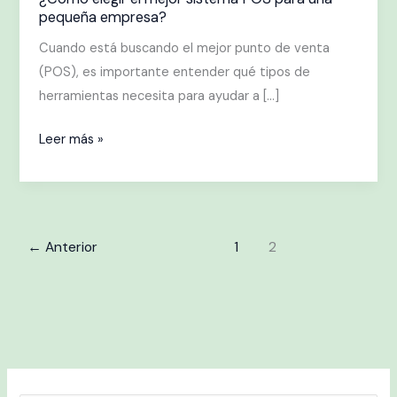
¿Cómo
pequeña empresa?
elegir
el
Cuando está buscando el mejor punto de venta
mejor
(POS), es importante entender qué tipos de
sistema
herramientas necesita para ayudar a […]
POS
Leer más »
para
una
pequeña
empresa?
←
Anterior
1
2