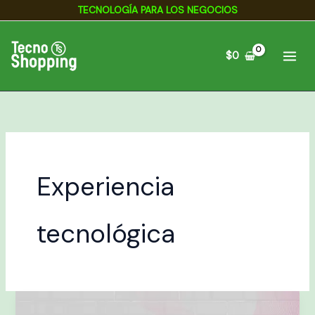
Ir
A
TECNOLOGÍA PARA LOS NEGOCIOS
al
r
contenido
c
$
0
h
i
v
o
s
Experiencia
tecnológica
Mujeres