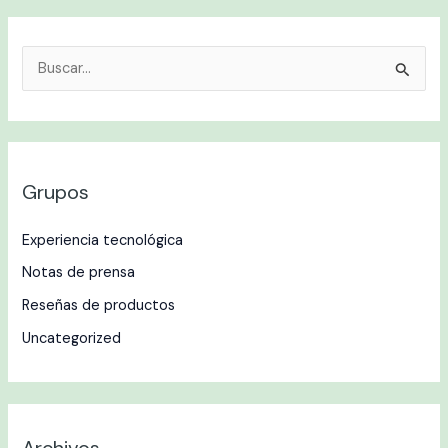
B
u
s
c
Grupos
a
r
Experiencia tecnológica
p
Notas de prensa
o
r
Reseñas de productos
:
Uncategorized
Archivos