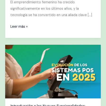
El emprendimiento femenino ha crecido
significativamente en los últimos años, y la
tecnología se ha convertido en una aliada clave […]
Leer más »
Introducción
a
las
Nuevas
Funcionalidades:
Innovaciones
en
Equipos
POS
para