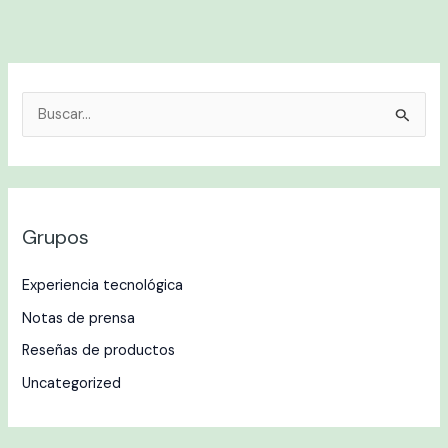
B
u
s
c
Grupos
a
r
Experiencia tecnológica
p
Notas de prensa
o
r
Reseñas de productos
:
Uncategorized