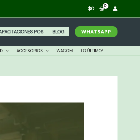
$
0
WHATSAPP
APACITACIONES POS
BLOG
AD
ACCESORIOS
WACOM
LO ÚLTIMO!