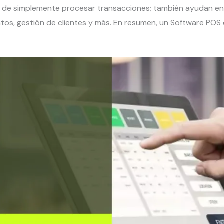
á de simplemente procesar transacciones; también ayudan en l
atos, gestión de clientes y más. En resumen, un Software POS 