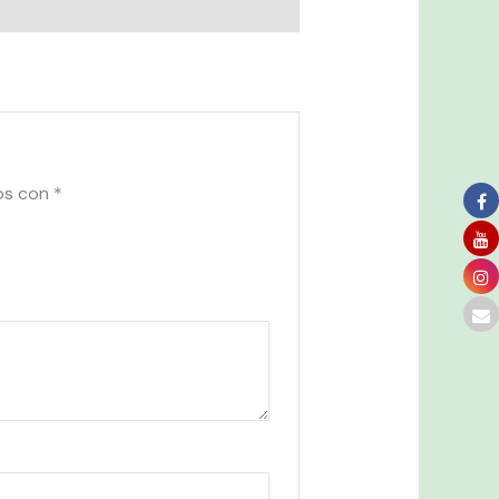
os con
*