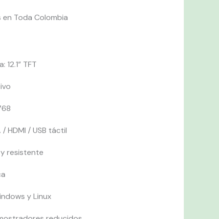
s en Toda Colombia
: 12.1” TFT
tivo
768
/ HDMI / USB táctil
y resistente
ca
indows y Linux
y mostradores reducidos