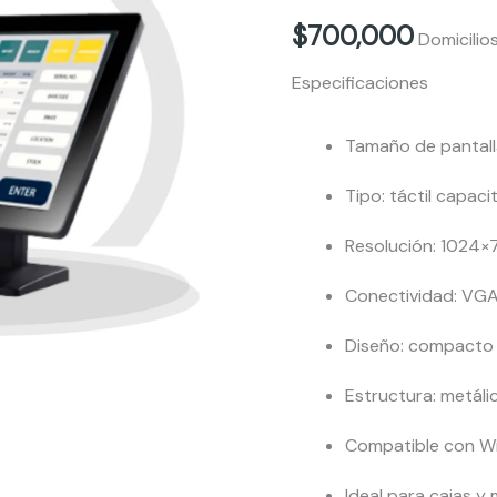
112
$
700,000
Domicilio
cantidad
Especificaciones
Tamaño de pantalla
Tipo: táctil capaci
Resolución: 1024×
Conectividad: VGA 
Diseño: compacto 
Estructura: metáli
Compatible con W
Ideal para cajas 