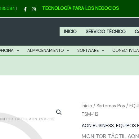
A
TECNOLOGÍA PARA LOS NEGOCIOS
4485084
|
T
11
c
INICIO
SERVICIO TÉCNICO
C
OFICINA
ALMACENAMIENTO
SOFTWARE
CONECTIVID
MONITOR
Inicio
/
Sistemas Pos
/
EQU
TSM-112
TÁCTIL
AON
AON BUSINESS
,
EQUIPOS 
TSM-
MONITOR TÁCTIL AON