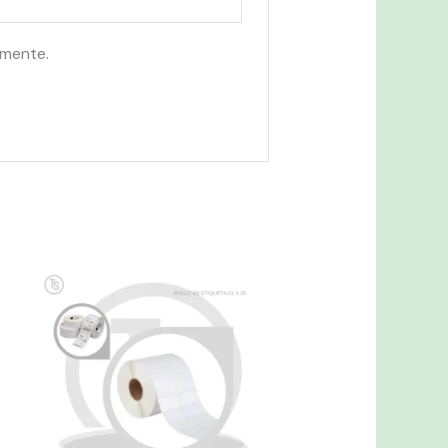
omente.