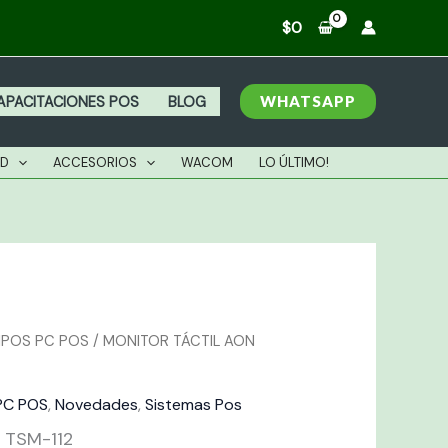
ON
$
0
SM-
2
antidad
WHATSAPP
APACITACIONES POS
BLOG
AD
ACCESORIOS
WACOM
LO ÚLTIMO!
IPOS PC POS
/ MONITOR TÁCTIL AON
PC POS
,
Novedades
,
Sistemas Pos
 TSM-112