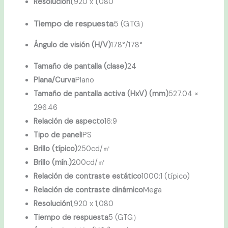
Resolución
1,920 x 1,080
Tiempo de respuesta
5 (GTG）
Ángulo de visión (H/V)
178°/178°
Tamaño de pantalla (clase)
24
Plana/Curva
Plano
Tamaño de pantalla activa (HxV) (mm)
527.04 ×
296.46
Relación de aspecto
16:9
Tipo de panel
IPS
Brillo (típico)
250cd/㎡
Brillo (mín.)
200cd/㎡
Relación de contraste estático
1000:1 (típico)
Relación de contraste dinámico
Mega
Resolución
1,920 x 1,080
Tiempo de respuesta
5 (GTG）