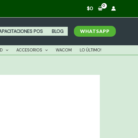
$
0
WHATSAPP
APACITACIONES POS
BLOG
AD
ACCESORIOS
WACOM
LO ÚLTIMO!