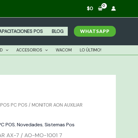
UXILIAR
$
0
X-
WHATSAPP
APACITACIONES POS
BLOG
O-
O-
AD
ACCESORIOS
WACOM
LO ÚLTIMO!
001
antidad
IPOS PC POS
/ MONITOR AON AUXILIAR
PC POS
,
Novedades
,
Sistemas Pos
R AX-7 / AO-MO-1001 7