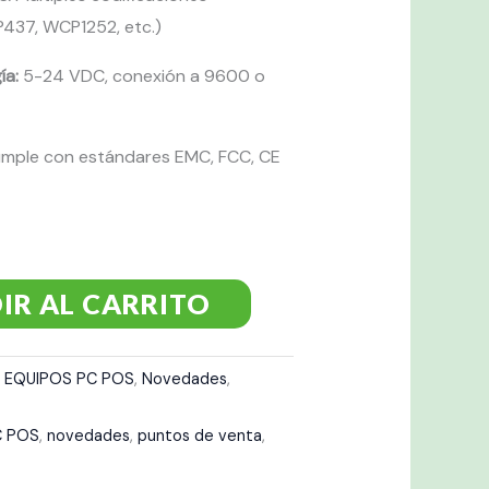
P437, WCP1252, etc.)
ía:
5-24 VDC, conexión a 9600 o
mple con estándares EMC, FCC, CE
IR AL CARRITO
,
EQUIPOS PC POS
,
Novedades
,
C POS
,
novedades
,
puntos de venta
,