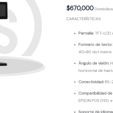
7
$
670,000
Domicilio
/
AO-
CARACTERÍSTICAS:
MO-
1001
Pantalla:
TFT-LCD 
7
Formato de texto:
cantidad
40×80 dot matrix
Ángulo de visión:
Ha
horizontal de hast
Conectividad:
RS-2
Compatibilidad d
EPSON POS D101, e
Soporte de idioma