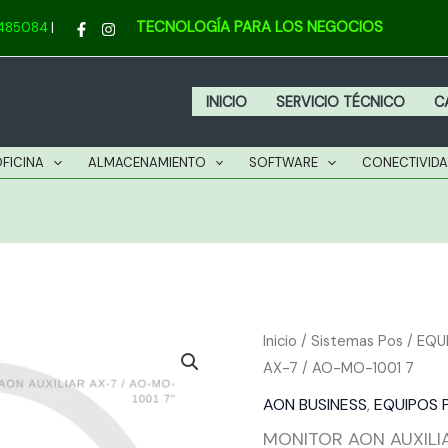
A
TECNOLOGÍA PARA LOS NEGOCIOS
4485084
|
A
7
/
INICIO
SERVICIO TÉCNICO
C
A
M
OFICINA
ALMACENAMIENTO
SOFTWARE
CONECTIVID
1
7
c
MONITOR
Inicio
/
Sistemas Pos
/
EQU
AX-7 / AO-MO-1001 7
AON
AUXILIAR
AON BUSINESS
,
EQUIPOS 
AX-
MONITOR AON AUXILIA