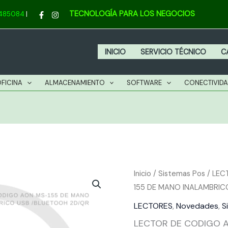
TECNOLOGÍA PARA LOS NEGOCIOS
4485084
|
INICIO
SERVICIO TÉCNICO
C
OFICINA
ALMACENAMIENTO
SOFTWARE
CONECTIVID
LECTOR
Inicio
/
Sistemas Pos
/
LEC
155 DE MANO INALAMBRIC
DE
CODIGO
LECTORES
,
Novedades
,
S
AON
LECTOR DE CODIGO 