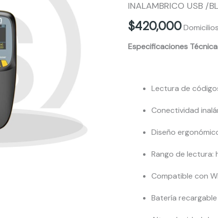
MS-
INALAMBRICO USB /B
155
$
420,000
Domicilio
DE
Especificaciones Técnica
MANO
INALAMBRICO
USB
Lectura de códigos
/BLUETOOH
2D/QR
Conectividad inalá
cantidad
Diseño ergonómico
Rango de lectura:
Compatible con Wi
Batería recargable