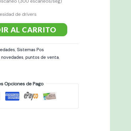
 escaneo (300 escaneos/seg)
cesidad de drivers
IR AL CARRITO
edades
,
Sistemas Pos
,
novedades
,
puntos de venta
,
es Opciones de Pago