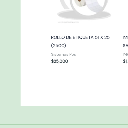
ROLLO DE ETIQUETA 51 X 25
IM
(2500)
S
Sistemas Pos
IM
$
25,000
$
1