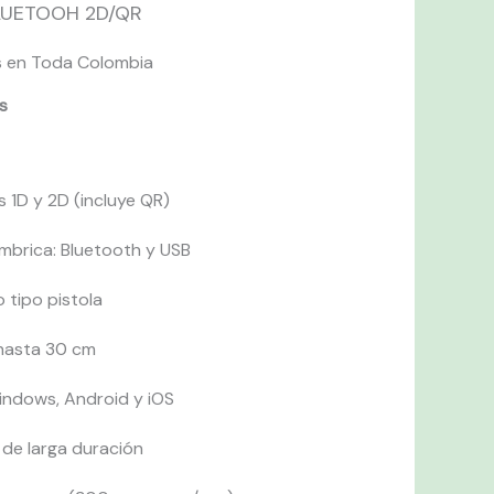
LUETOOH 2D/QR
s en Toda Colombia
s
 1D y 2D (incluye QR)
mbrica: Bluetooth y USB
 tipo pistola
 hasta 30 cm
ndows, Android y iOS
 de larga duración