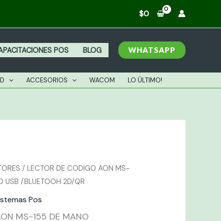
AON
$
0
MS-
155
DE
WHATSAPP
APACITACIONES POS
BLOG
MANO
INALAMBRICO
AD
ACCESORIOS
WACOM
LO ÚLTIMO!
USB
/BLUETOOH
2D/QR
cantidad
TORES
/ LECTOR DE CODIGO AON MS-
O USB /BLUETOOH 2D/QR
istemas Pos
AON MS-155 DE MANO