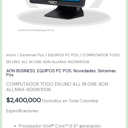
600W1006
cantidad
Inicio
/
Sistemas Pos
/
EQUIPOS PC POS
/ COMPUTADOR TODO
EN UNO ALL IN ONE AON ALLMAX-600W1006
AON BUSINESS
,
EQUIPOS PC POS
,
Novedades
,
Sistemas
Pos
COMPUTADOR TODO EN UNO ALL IN ONE AON
ALLMAX-600W1006
$
2,400,000
Domicilios en Toda Colombia
Especificaciones
Procesador: Intel® Core™ i5 6ª generación