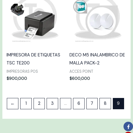
IMPRESORA DE ETIQUETAS
DECO M5 INALAMBRICO DE
TSC TE200
MALLA PACK-2
IMPRESORAS POS
ACCES POINT
$
900,000
$
600,000
←
1
2
3
…
6
7
8
9