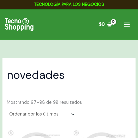
Ordenado
Ir
TECNOLOGÍA PARA LOS NEGOCIOS
por
los
al
últimos
contenido
$
0
novedades
Mostrando 97–98 de 98 resultados