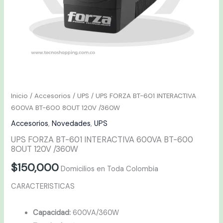
120V
/360W
cantidad
Inicio
/
Accesorios
/
UPS
/ UPS FORZA BT-601 INTERACTIVA
600VA BT-600 8OUT 120V /360W
Accesorios
,
Novedades
,
UPS
UPS FORZA BT-601 INTERACTIVA 600VA BT-600
8OUT 120V /360W
$
150,000
Domicilios en Toda Colombia
CARACTERISTICAS
Capacidad:
600VA/360W