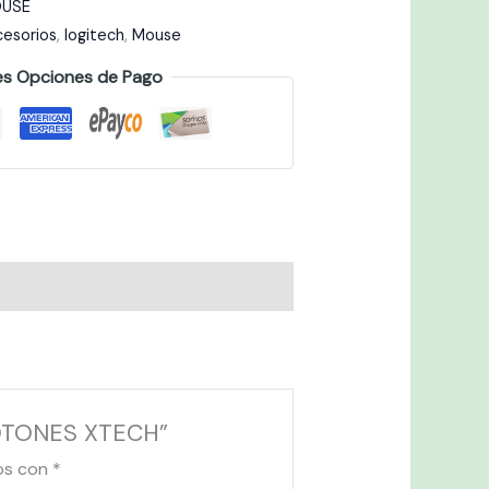
USE
esorios
,
logitech
,
Mouse
es Opciones de Pago
BOTONES XTECH”
os con
*