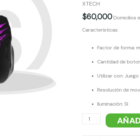
HAZE
XTECH
6
$
60,000
Domicilios
BOTONES
Caracteristicas:
XTECH
cantidad
Factor de forma: 
Cantidad de boton
Utilizar con: Juego
Resolución de mov
Iluminación: SI
AÑAD