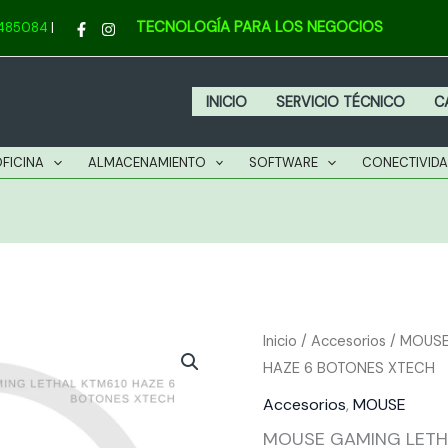
L
TECNOLOGÍA PARA LOS NEGOCIOS
4485084
|
K
H
6
INICIO
SERVICIO TÉCNICO
C
B
X
OFICINA
ALMACENAMIENTO
SOFTWARE
CONECTIVID
c
MOUSE
Inicio
/
Accesorios
/
MOUS
HAZE 6 BOTONES XTECH
GAMING
LETHAL
Accesorios
,
MOUSE
KTM610
MOUSE GAMING LETH