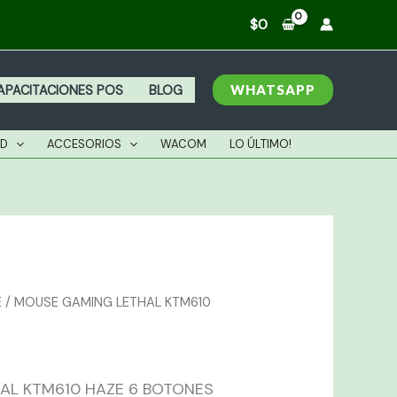
ETHAL
$
0
TM610
AZE
WHATSAPP
APACITACIONES POS
BLOG
OTONES
TECH
AD
ACCESORIOS
WACOM
LO ÚLTIMO!
antidad
E
/ MOUSE GAMING LETHAL KTM610
AL KTM610 HAZE 6 BOTONES