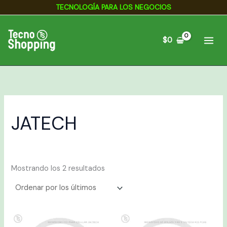
Ordenado
Ir
TECNOLOGÍA PARA LOS NEGOCIOS
por
los
al
últimos
contenido
$
0
JATECH
Mostrando los 2 resultados