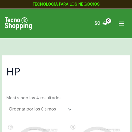
Ordenado
Ir
TECNOLOGÍA PARA LOS NEGOCIOS
por
los
al
últimos
contenido
$
0
HP
Mostrando los 4 resultados