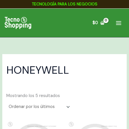
Ordenado
Ir
TECNOLOGÍA PARA LOS NEGOCIOS
por
los
al
últimos
contenido
$
0
HONEYWELL
Mostrando los 5 resultados