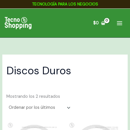
Ordenado
Ir
TECNOLOGÍA PARA LOS NEGOCIOS
por
los
al
últimos
contenido
$
0
Discos Duros
Mostrando los 2 resultados