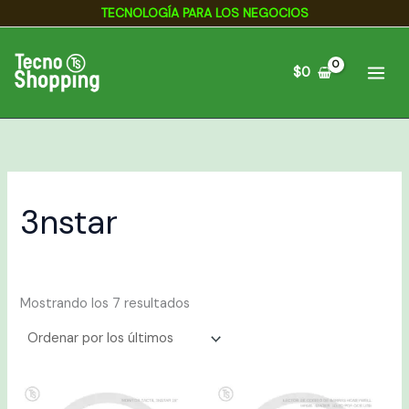
Ordenado
Ir
TECNOLOGÍA PARA LOS NEGOCIOS
por
los
al
últimos
contenido
$
0
3nstar
Mostrando los 7 resultados