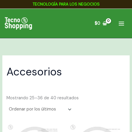
Ordenado
Ir
TECNOLOGÍA PARA LOS NEGOCIOS
por
los
al
últimos
contenido
$
0
Accesorios
Mostrando 25–36 de 40 resultados