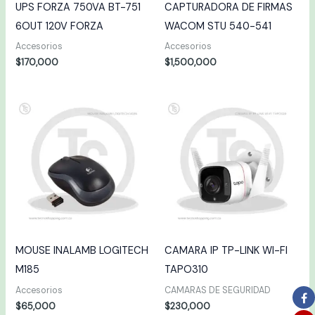
UPS FORZA 750VA BT-751
CAPTURADORA DE FIRMAS
6OUT 120V FORZA
WACOM STU 540-541
Accesorios
Accesorios
$
170,000
$
1,500,000
MOUSE INALAMB LOGITECH
CAMARA IP TP-LINK WI-FI
M185
TAPO310
Accesorios
CAMARAS DE SEGURIDAD
$
65,000
$
230,000