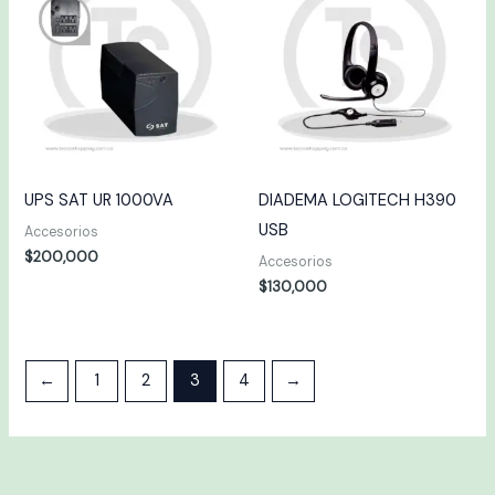
UPS SAT UR 1000VA
DIADEMA LOGITECH H390
USB
Accesorios
$
200,000
Accesorios
$
130,000
←
1
2
3
4
→