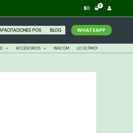
$
0
WHATSAPP
APACITACIONES POS
BLOG
AD
ACCESORIOS
WACOM
LO ÚLTIMO!