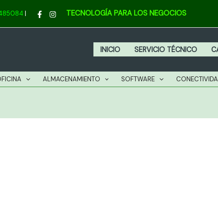
do
TECNOLOGÍA PARA LOS NEGOCIOS
4485084
|
INICIO
SERVICIO TÉCNICO
C
OFICINA
ALMACENAMIENTO
SOFTWARE
CONECTIVID