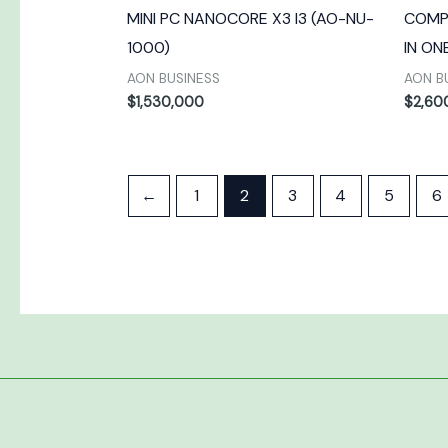
MINI PC NANOCORE X3 I3 (AO-NU-
COMP
1000)
IN O
AON BUSINESS
AON B
$
1,530,000
$
2,60
←
1
2
3
4
5
6