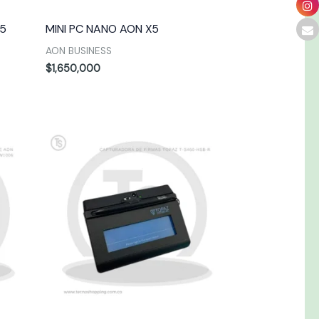
15
MINI PC NANO AON X5
AON BUSINESS
$
1,650,000