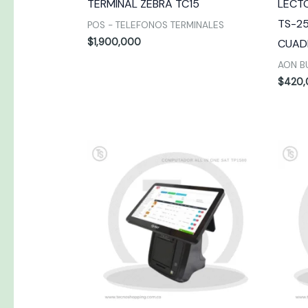
TERMINAL ZEBRA TC15
LECT
TS-2
POS - TELEFONOS TERMINALES
$
1,900,000
CUAD
AON B
$
420